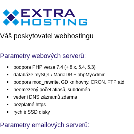
Váš poskytovatel webhostingu ...
Parametry webových serverů:
podpora PHP verze 7.4 (+ 8.x, 5.4, 5.3)
databáze mySQL / MariaDB + phpMyAdmin
podpora mod_rewrite, GD knihovny, CRON, FTP atd.
neomezený počet aliasů, subdomén
vedení DNS záznamů zdarma
bezplatné https
rychlé SSD disky
Parametry emailových serverů: